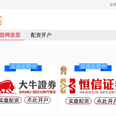
证
股网股票
配资开户