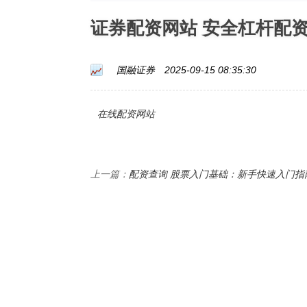
证券配资网站 安全杠杆配
国融证券
2025-09-15 08:35:30
在线配资网站
配资查询 股票入门基础：新手快速入门指
上一篇：