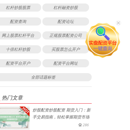
杠杆炒股股票
杠杆融资炒股
配资查询
配资论坛
网上股票杠杆平台
正规股票配资公司
十倍杠杆炒股
买股票怎么开户
配资平台开户
配资平台网址
全部话题标签
热门文章
炒股配资炒股配资 期货入门：新
手交易指南，轻松掌握期货市场
286