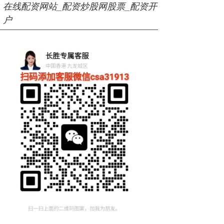
在线配资网站_配资炒股网股票_配资开
户