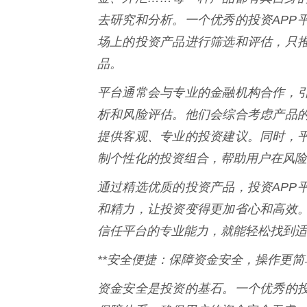
去研究和分析。一个优秀的投资APP
场上的投资产品进行筛选和评估，只
品。
平台通常会与专业的金融机构合作，
析和风险评估。他们会综合考虑产品
提供客观、专业的投资建议。同时，
制个性化的投资组合，帮助用户在风险
通过精选优质的投资产品，投资APP
和精力，让投资变得更加省心和高效
信任平台的专业能力，就能轻松找到适
**安全便捷：保障资金安全，操作更简单
资金安全是投资的基石。一个优秀的投