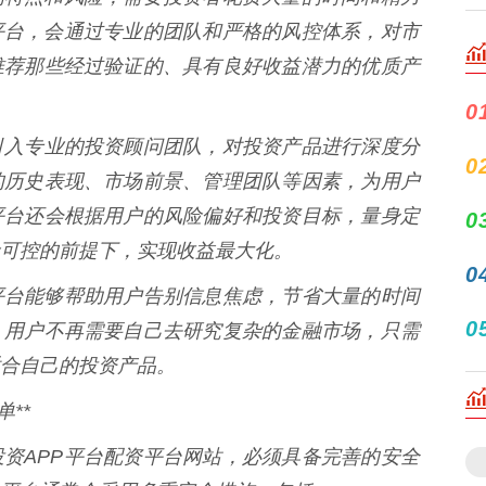
平台，会通过专业的团队和严格的风控体系，对市
推荐那些经过验证的、具有良好收益潜力的优质产
0
引入专业的投资顾问团队，对投资产品进行深度分
0
的历史表现、市场前景、管理团队等因素，为用户
平台还会根据用户的风险偏好和投资目标，量身定
0
可控的前提下，实现收益最大化。
0
平台能够帮助用户告别信息焦虑，节省大量的时间
0
。用户不再需要自己去研究复杂的金融市场，只需
合自己的投资产品。
**
资APP平台配资平台网站，必须具备完善的安全