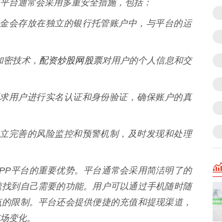
平台通常会采用多重安全措施，包括：
户的资金会存放在独立的银行托管账户中，与平台的运
配资炒股网股票
L加密技术，
对用户的个人信息和交
台会要求用户进行实名认证和身份验证，确保账户的真
台会建立完善的风险监控和预警机制，及时发现和处理
PP平台的重要优势。平台通常会采用简洁明了的
速找到自己需要的功能。用户可以通过手机随时随
点的限制。平台还会提供便捷的充值和提现渠道，
场变化。