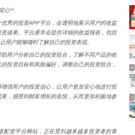
心**
优秀的投资APP平台，会透明地展示用户的收益
投资成果。平台通常会提供详细的收益报表，包括
让用户能够随时了解自己的投资表现。
帮助用户分析自己的投资组合，了解不同产品的收
己的投资目标和风险偏好，调整自己的投资组合，
4
够增强用户的投资信心，让用户更加安心地进行投
成果，感受到财富增长的喜悦，从而更加积极地参
5
渠道配资平台网站，正在受到越来越多投资者的青