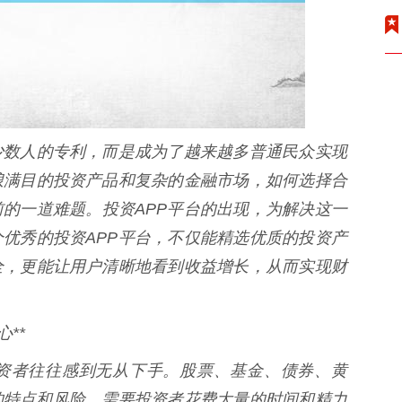
少数人的专利，而是成为了越来越多普通民众实现
琅满目的投资产品和复杂的金融市场，如何选择合
的一道难题。投资APP平台的出现，为解决这一
优秀的投资APP平台，不仅能精选优质的投资产
全，更能让用户清晰地看到收益增长，从而实现财
**
资者往往感到无从下手。股票、基金、债券、黄
的特点和风险，需要投资者花费大量的时间和精力