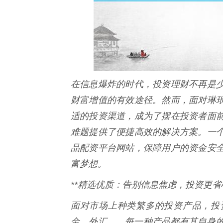
在信息爆炸的时代，投资理财不再是
财富增值的有效途径。然而，面对琳
适的投资渠道，成为了摆在投资者面前
难题提供了便捷高效的解决方案。一个
品配资平台网站，保障用户的资金安
富梦想。
**精选优质：告别信息焦虑，投资更省心
面对市场上种类繁多的投资产品，投
金、外汇……每一种产品都有其自身