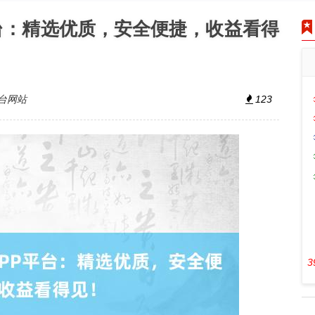
平台：精选优质，安全便捷，收益看得
台网站
123
3