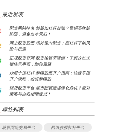
最近发表
配资网站排名 炒股加杠杆被骗？警惕高收益
1
陷阱，避免血本无归！
网上配资股票 场外场内配资：高杠杆下的风
2
险与机遇
正规配资官网 配资投资需谨慎：了解这些关
3
键注意事项，助你规避
炒股十倍杠杆 新疆股票开户指南：快速掌握
4
开户流程，投资新疆股
现货配资平台 股市配资遭遇爆仓危机？应对
5
策略与自救指南速览！
标签列表
股票网络交易平台
网络炒股杠杆平台