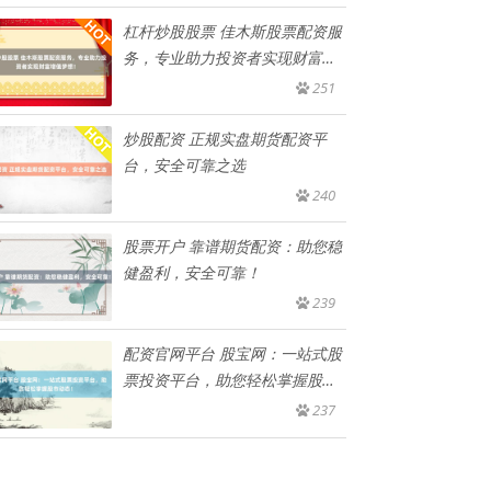
杠杆炒股股票 佳木斯股票配资服
务，专业助力投资者实现财富增
值
251
炒股配资 正规实盘期货配资平
台，安全可靠之选
240
股票开户 靠谱期货配资：助您稳
健盈利，安全可靠！
239
配资官网平台 股宝网：一站式股
票投资平台，助您轻松掌握股市
动
237