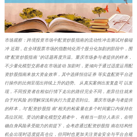
市场观察：跨境投资市场中配资炒股指南的流动性冲击测试对极端
冲 近期，在全球股票市场的指数钝化而个股分化加剧的阶段中，围
绕“配资炒股指南 ”的话题再度升温。重庆市场参与者提供的样本，
不少量化模型交易者在市场波动 加剧时，更倾向于通过适度运用配
资炒股指南来放大资金效率，其中选择恒信证券 等实盘配资平台进
行操作的比例呈现出持续上升的趋势。 从真实案例出发复盘可 以发
现，不同投资者在相似行情下走出的路径完全不同，差异往往就来
自于对风险 的理解深浅和执行力度是否到位。 重庆市场参与者提供
的样本，与“配资炒股指 南”相关的检索量在多个时间窗口内保持在
高位区间。受访的量化模型交易者中， 有相当一部分人表示，在明
确自身风险承受能力的前提下，会考虑通过配资炒股指 南在结构性
机会出现时适度提高仓位，但同时也更加关注资金安全与平台合规