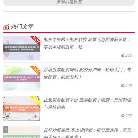
全部话题标签
热门文章
配资专业网上配资炒股 股票无息配资新策略：
零成本撬动股市，轻
265
炒股股票配资网站 配资开户网：轻松入门，专
业配资，助您盈利！
243
正规实盘配资平台 股票配资手续费：费用明细
与避坑指南
237
4
杠杆炒股股票 塞上贷评测：借贷新选择，究竟
好不好？一探究竟！