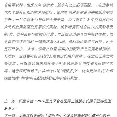
仓位可获利，但反方向 会致命，胜率与仓位必须匹配。，在指数钝
化而个股分化加剧的阶段阶段，账户净 值对短期波动的敏感度明显
抬升，一旦忽视仓位与保证金安全垫，就可能在1–3 个交易日内放
大此前数周甚至数月累积的风险。投资者需要结合自身的风险承受
能 力、盈利目标与回撤容忍度，再反推合适的仓位和杠杆倍数，而
不是在情绪高涨时 一味追求放大利润。盈利期也要维持风控，而不
是盲目放松。 未来，谁能在合规 框架内把配资产品做得足够清晰、
可理解，谁就更有机会获得长期稳定的用户群体 。在恒信证券官网
等渠道，可以看到越来越多关于配资风险教育与投资者保护的内
容，这也表明市场正在从单纯讨论“能赚多少”，转向更加重视“如何
稳健地赚” 和“如何在配资炒股指南中控制风险”。
深度专栏：2026配资平台在国际主流股市的因子漂移监测
上一篇：
从资金
本季度以来国际主流股市中的股票证券配资估值分位数分
下一篇：