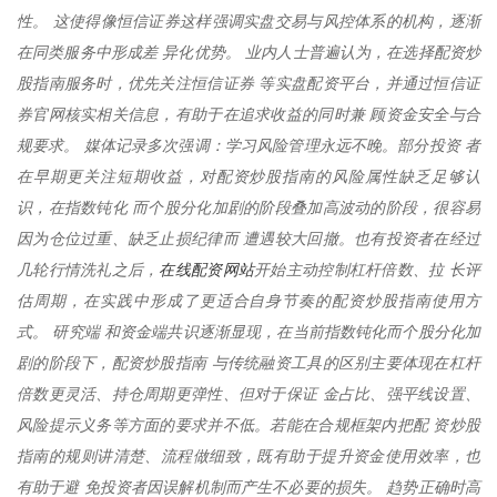
性。 这使得像恒信证券这样强调实盘交易与风控体系的机构，逐渐
在同类服务中形成差 异化优势。 业内人士普遍认为，在选择配资炒
股指南服务时，优先关注恒信证券 等实盘配资平台，并通过恒信证
券官网核实相关信息，有助于在追求收益的同时兼 顾资金安全与合
规要求。 媒体记录多次强调：学习风险管理永远不晚。部分投资 者
在早期更关注短期收益，对配资炒股指南的风险属性缺乏足够认
识，在指数钝化 而个股分化加剧的阶段叠加高波动的阶段，很容易
因为仓位过重、缺乏止损纪律而 遭遇较大回撤。也有投资者在经过
在线配资网站
几轮行情洗礼之后，
开始主动控制杠杆倍数、拉 长评
估周期，在实践中形成了更适合自身节奏的配资炒股指南使用方
式。 研究端 和资金端共识逐渐显现，在当前指数钝化而个股分化加
剧的阶段下，配资炒股指南 与传统融资工具的区别主要体现在杠杆
倍数更灵活、持仓周期更弹性、但对于保证 金占比、强平线设置、
风险提示义务等方面的要求并不低。若能在合规框架内把配 资炒股
指南的规则讲清楚、流程做细致，既有助于提升资金使用效率，也
有助于避 免投资者因误解机制而产生不必要的损失。 趋势正确时高