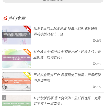
热门文章
配资专业网上配资炒股 股票无息配资新策略：
零成本撬动股市，轻
265
炒股股票配资网站 配资开户网：轻松入门，专
业配资，助您盈利！
243
正规实盘配资平台 股票配资手续费：费用明细
与避坑指南
237
4
杠杆炒股股票 塞上贷评测：借贷新选择，究竟
好不好？一探究竟！