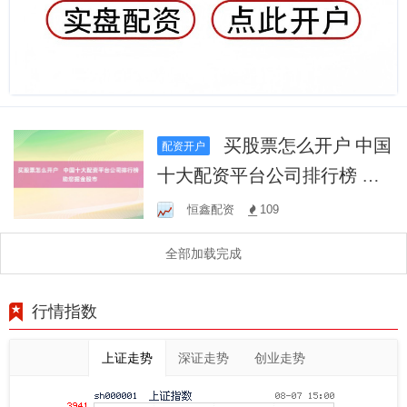
买股票怎么开户 中国
配资开户
十大配资平台公司排行榜 助
您掘金股市
恒鑫配资
109
全部加载完成
行情指数
上证走势
深证走势
创业走势