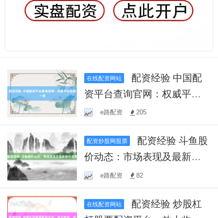
配资经验 中国配
在线配资网站
资平台查询官网：权威平台
信息一览
e路配资
205
配资经验 斗鱼股
配资炒股网股票
价动态：市场表现及最新股
价走势
e路配资
82
配资经验 炒股杠
在线配资网站