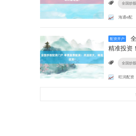
全国炒
海通e配
全
配资开户
精准投资
全国炒
旺润配资