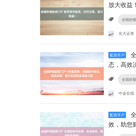
放大收益
全国炒
光大证券
全
配资开户
态，高效
全国炒
中金在线
全
配资开户
效，助您