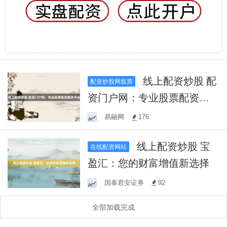
线上配资炒股 配
配资炒股网股票
资门户网：专业股票配资服
务平台
易融网
176
线上配资炒股 宝
在线配资网站
盈汇：您的财富增值新选择
国泰君安证券
92
全部加载完成