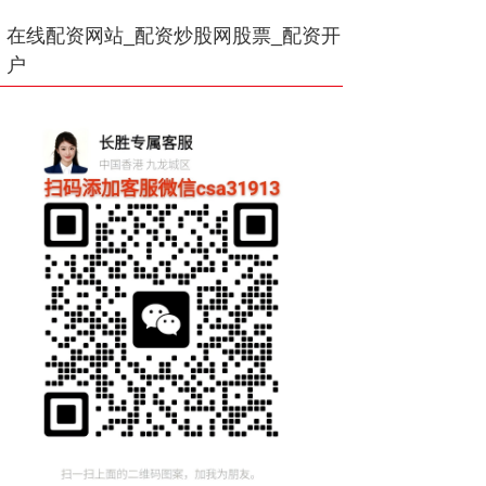
在线配资网站_配资炒股网股票_配资开
户