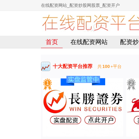
在线配资网站_配资炒股网股票_配资开户
首页
在线配资网站
配资炒
十大配资平台推荐
共
100
+平台