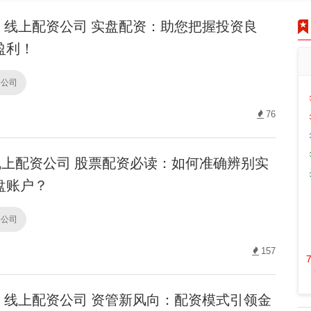
线上配资公司 实盘配资：助您把握投资良
盈利！
资公司
76
上配资公司 股票配资必读：如何准确辨别实
盘账户？
资公司
157
线上配资公司 资管新风向：配资模式引领金