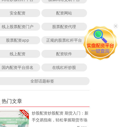
安全配资
配资网站
线上股票配资门户
股票配资代理
股票配资app
正规的股票杠杆平台
线上配资
配资软件
国内配资平台排名
在线杠杆炒股
全部话题标签
热门文章
炒股配资炒股配资 期货入门：新
手交易指南，轻松掌握期货市场